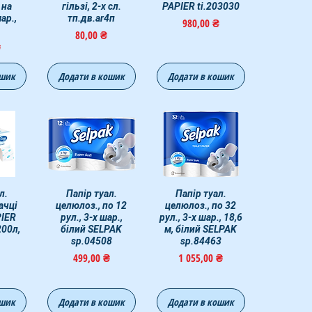
 на
гільзі, 2-х сл.
PAPIER ti.203030
шар.,
тп.дв.ar4п
Цена
980,00 ₴
Цена
80,00 ₴
₴
ошик
Додати в кошик
Додати в кошик
мотр
л.
Быстрый просмотр
Папір туал.
Быстрый просмотр
Папір туал.
ачці
целюлоз., по 12
целюлоз., по 32
PIER
рул., 3-х шар.,
рул., 3-х шар., 18,6
200л,
білий SELPAK
м, білий SELPAK
sp.04508
sp.84463
Цена
Цена
499,00 ₴
1 055,00 ₴
ошик
Додати в кошик
Додати в кошик