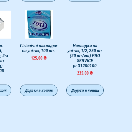
мотр
л.
Гігієнічні накладки
Быстрый просмотр
Быстрый просмотр
Накладки на
,
на унітаз, 100 шт.
унiтаз, 1/2, 250 шт
 2-х
(20 шт/ящ) PRO
Цена
125,00 ₴
 шт
SERVICE
щ)
pr.31200100
00
Цена
235,00 ₴
ошик
Додати в кошик
Додати в кошик