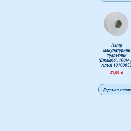
Быстрый просмот
Папір
макулатурний
туалетний
"Джамбо", 100м, 
гільзі 1010005
Цена
31,00 ₴
Додати в кошик