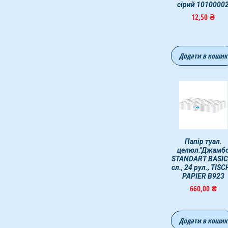
сірий 1010000
Цена
12,50 ₴
Додати в кошик
Быстрый просмот
Папір туал.
целюл."Джамб
STANDART BASIC,
сл., 24 рул., TIS
PAPIER B923
Цена
660,00 ₴
Додати в кошик