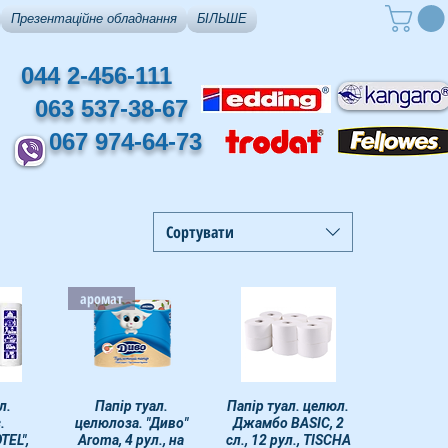
Презентаційне обладнання
БІЛЬШЕ
044 2-456-111
063 537-38-67
067 974-64-73
Сортувати
аромат
мотр
л.
Быстрый просмотр
Папір туал.
Папір туал. целюл.
Быстрый просмотр
.
целюлоза. "Диво"
Джамбо BASIC, 2
TEL",
Aroma, 4 рул., на
сл., 12 рул., TISCHA