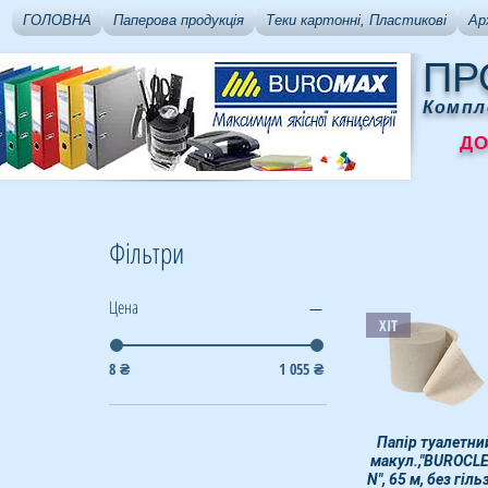
ГОЛОВНА
Паперова продукція
Теки картонні, Пластикові
Ар
ПР
Компл
ДОСТ
Фільтри
Цена
ХІТ
8 ₴
1 055 ₴
Папір туалетни
Быстрый просмот
макул.,"BUROCL
N", 65 м, без гіль