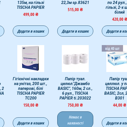
2
135м, на гільзі
22,3м sp.83621
по 24 рул.,
TISCHA PAPIER
гільзі, 2-х 
Цена
515,00 ₴
білий
Цена
499,00 ₴
Цена
420,00 
Додати в кошик
Додати в кошик
Додати в к
від 40 шт
р
Гігієнічні накладки
Быстрый просмотр
Быстрый просмотр
Папір туал.
Быстрый прос
Папір туа
о
на унітаз, 200 шт.,
целюл."Джамбо
целлюл. у п
 2
паперові, білі
BASIC", 160м, 2 сл.,
TISCHA PA
CHA
TISCHA PAPIER
6 рул., TISCHA
BASIC, 2сл, 
TC200
PAPIER ti.203022
B301
Цена
Цена
Цена
150,00 ₴
750,00 ₴
44,00 ₴
Немає в
Додати в кошик
наявності
Додати в к