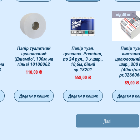
від 40 шт
р
Папір туалетний
Быстрый просмотр
Быстрый просмотр
Папір туал.
Быстрый прос
Папiр туа
целюлозний
целюлоз. Premium,
листовий
"Джамбо", 130м, на
по 24 рул., 3-х шар.,
целюлозний,
на
гільзі 10100062
18,6м, білий
шар., 300
3
sp.18201
(40шт/я
Цена
110,00 ₴
pr.326606
Цена
558,00 ₴
Цена
89,00 ₴
Додати в кошик
Додати в кошик
Додати в к
Далі