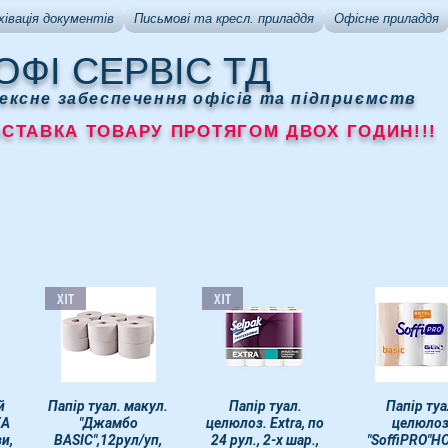
хівація документів
Письмові та кресл. приладдя
Офісне приладдя
ОФІ СЕРВІС ТД
ексне забеспечення офісів та підприємств
АВКА ТОВАРУ ПРОТЯГОМ ДВОХ ГОДИН!!!
ХІТ
ХІТ
й
р
Папір туал. макул.
Быстрый просмотр
Быстрый просмотр
Папір туал.
Быстрый прос
Папір туа
EA
"Джамбо
целюлоз. Extra, по
целюлоз
зи,
BASIC",12рул/уп,
24 рул., 2-х шар.,
"SoffiPRO"HO